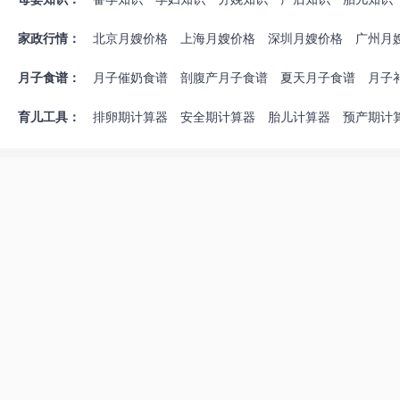
产后疾病
月子禁忌
催乳回奶
避孕方法
新生儿喂养
新生儿护
哺乳知识
婴儿疾病
婴儿早教
奶粉辅食
能力培养
游戏玩具
幼儿喂养
家政行情：
北京月嫂价格
上海月嫂价格
深圳月嫂价格
广州月
发育儿童疾病
儿童教育
重庆月嫂价格
无锡月嫂价格
佛山月嫂价格
合肥月
月子食谱：
月子催奶食谱
剖腹产月子食谱
夏天月子食谱
月子
福州月嫂价格
济南月嫂价格
南昌月嫂价格
苏州月
育儿工具：
排卵期计算器
安全期计算器
胎儿计算器
预产期计
孕期体重增长标准表