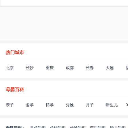
热门城市
北京
长沙
重庆
成都
长春
大连
深圳
沈阳
苏州
上海
太原
天津
枣庄
扬州
母婴百科
亲子
备孕
怀孕
分娩
月子
新生儿
助孕饮食
不孕不育
验孕检查
遗传优生
生男生女
备孕生活
孕期生活
胎教
胎儿发育
怀孕须知
终止妊娠
孕妇饮食禁
母婴知识：
备孕知识
孕妇知识
分娩知识
产后知识
胎儿知识