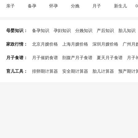
亲子
备孕
怀孕
分娩
月子
新生儿
助孕饮食
不孕不育
验孕检查
遗传优生
生男生女
备孕生活
孕期生活
胎教
胎儿发育
怀孕须知
终止妊娠
孕妇饮食禁
母婴知识：
备孕知识
孕妇知识
分娩知识
产后知识
胎儿知识
产后疾病
月子禁忌
催乳回奶
避孕方法
新生儿喂养
新生儿护
哺乳知识
婴儿疾病
婴儿早教
奶粉辅食
能力培养
游戏玩具
幼儿喂养
家政行情：
北京月嫂价格
上海月嫂价格
深圳月嫂价格
广州月
发育儿童疾病
儿童教育
重庆月嫂价格
无锡月嫂价格
佛山月嫂价格
合肥月
月子食谱：
月子催奶食谱
剖腹产月子食谱
夏天月子食谱
月子
福州月嫂价格
济南月嫂价格
南昌月嫂价格
苏州月
育儿工具：
排卵期计算器
安全期计算器
胎儿计算器
预产期计
孕期体重增长标准表