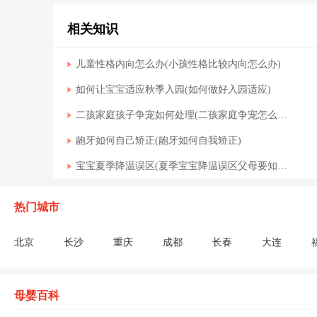
相关知识
儿童性格内向怎么办(小孩性格比较内向怎么办)
如何让宝宝适应秋季入园(如何做好入园适应)
二孩家庭孩子争宠如何处理(二孩家庭争宠怎么解决)
龅牙如何自己矫正(龅牙如何自我矫正)
宝宝夏季降温误区(夏季宝宝降温误区父母要知道)
热门城市
北京
长沙
重庆
成都
长春
大连
深圳
沈阳
苏州
上海
太原
天津
枣庄
扬州
母婴百科