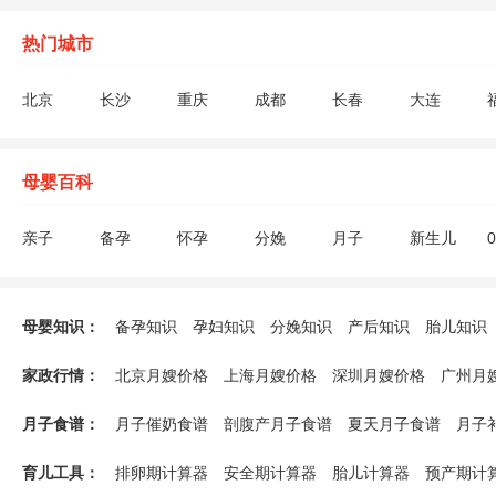
热门城市
北京
长沙
重庆
成都
长春
大连
深圳
沈阳
苏州
上海
太原
天津
枣庄
扬州
母婴百科
亲子
备孕
怀孕
分娩
月子
新生儿
助孕饮食
不孕不育
验孕检查
遗传优生
生男生女
备孕生活
孕期生活
胎教
胎儿发育
怀孕须知
终止妊娠
孕妇饮食禁
母婴知识：
备孕知识
孕妇知识
分娩知识
产后知识
胎儿知识
产后疾病
月子禁忌
催乳回奶
避孕方法
新生儿喂养
新生儿护
哺乳知识
婴儿疾病
婴儿早教
奶粉辅食
能力培养
游戏玩具
幼儿喂养
家政行情：
北京月嫂价格
上海月嫂价格
深圳月嫂价格
广州月
发育儿童疾病
儿童教育
重庆月嫂价格
无锡月嫂价格
佛山月嫂价格
合肥月
月子食谱：
月子催奶食谱
剖腹产月子食谱
夏天月子食谱
月子
福州月嫂价格
济南月嫂价格
南昌月嫂价格
苏州月
育儿工具：
排卵期计算器
安全期计算器
胎儿计算器
预产期计