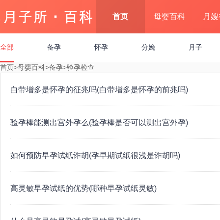
首页
母婴百科
月嫂
全部
备孕
怀孕
分娩
月子
首页
>
母婴百科
>
备孕
>
验孕检查
白带增多是怀孕的征兆吗(白带增多是怀孕的前兆吗)
验孕棒能测出宫外孕么(验孕棒是否可以测出宫外孕)
如何预防早孕试纸诈胡(孕早期试纸很浅是诈胡吗)
高灵敏早孕试纸的优势(哪种早孕试纸灵敏)