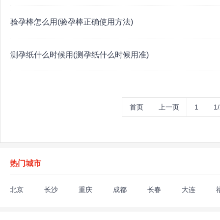
验孕棒怎么用(验孕棒正确使用方法)
测孕纸什么时候用(测孕纸什么时候用准)
首页
上一页
1
1
热门城市
北京
长沙
重庆
成都
长春
大连
深圳
沈阳
苏州
上海
太原
天津
枣庄
扬州