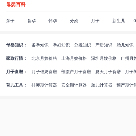
母婴百科
亲子
备孕
怀孕
分娩
月子
新生儿
助孕饮食
不孕不育
验孕检查
遗传优生
生男生女
备孕生活
孕期生活
胎教
胎儿发育
怀孕须知
终止妊娠
孕妇饮食禁
母婴知识：
备孕知识
孕妇知识
分娩知识
产后知识
胎儿知识
产后疾病
月子禁忌
催乳回奶
避孕方法
新生儿喂养
新生儿护
哺乳知识
婴儿疾病
婴儿早教
奶粉辅食
能力培养
游戏玩具
幼儿喂养
家政行情：
北京月嫂价格
上海月嫂价格
深圳月嫂价格
广州月
发育儿童疾病
儿童教育
重庆月嫂价格
无锡月嫂价格
佛山月嫂价格
合肥月
月子食谱：
月子催奶食谱
剖腹产月子食谱
夏天月子食谱
月子
福州月嫂价格
济南月嫂价格
南昌月嫂价格
苏州月
育儿工具：
排卵期计算器
安全期计算器
胎儿计算器
预产期计
孕期体重增长标准表