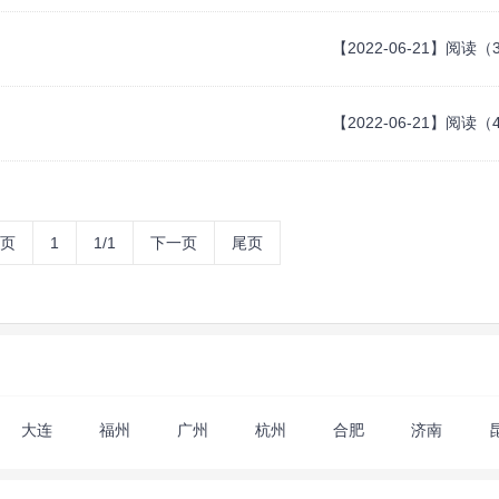
【2022-06-21】阅读（
【2022-06-21】阅读（
页
1
1/1
下一页
尾页
大连
福州
广州
杭州
合肥
济南
天津
无锡
武汉
厦门
西安
郑州