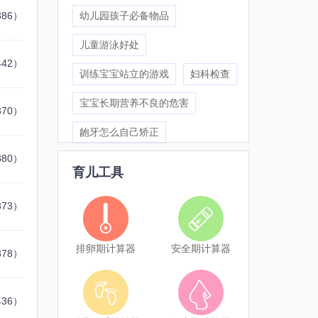
386）
幼儿园孩子必备物品
儿童游泳好处
442）
训练宝宝站立的游戏
妇科检查
宝宝长期营养不良的危害
370）
龅牙怎么自己矫正
380）
育儿工具
373）
排卵期计算器
安全期计算器
378）
436）