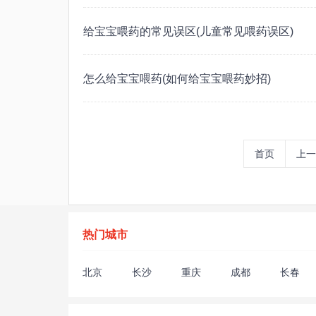
给宝宝喂药的常见误区(儿童常见喂药误区)
怎么给宝宝喂药(如何给宝宝喂药妙招)
首页
上一
热门城市
北京
长沙
重庆
成都
长春
深圳
沈阳
苏州
上海
太原
枣庄
扬州