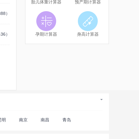
胎儿体重计算器
预产期计算器
388）
436）
孕期计算器
身高计算器
昆明
南京
南昌
青岛
哈尔滨
石家庄
珠海
淄博