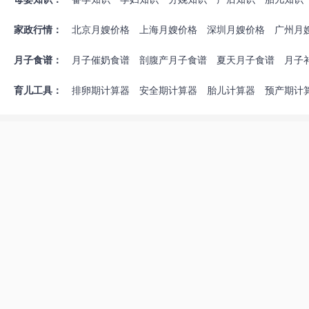
产后疾病
月子禁忌
催乳回奶
避孕方法
新生儿喂养
新生儿护
哺乳知识
婴儿疾病
婴儿早教
奶粉辅食
能力培养
游戏玩具
幼儿喂养
家政行情：
北京月嫂价格
上海月嫂价格
深圳月嫂价格
广州月
发育儿童疾病
儿童教育
重庆月嫂价格
无锡月嫂价格
佛山月嫂价格
合肥月
月子食谱：
月子催奶食谱
剖腹产月子食谱
夏天月子食谱
月子
福州月嫂价格
济南月嫂价格
南昌月嫂价格
苏州月
育儿工具：
排卵期计算器
安全期计算器
胎儿计算器
预产期计
孕期体重增长标准表