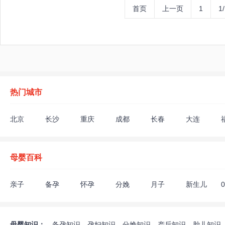
首页
上一页
1
1
热门城市
北京
长沙
重庆
成都
长春
大连
深圳
沈阳
苏州
上海
太原
天津
枣庄
扬州
母婴百科
亲子
备孕
怀孕
分娩
月子
新生儿
助孕饮食
不孕不育
验孕检查
遗传优生
生男生女
备孕生活
孕期生活
胎教
胎儿发育
怀孕须知
终止妊娠
孕妇饮食禁
母婴知识：
备孕知识
孕妇知识
分娩知识
产后知识
胎儿知识