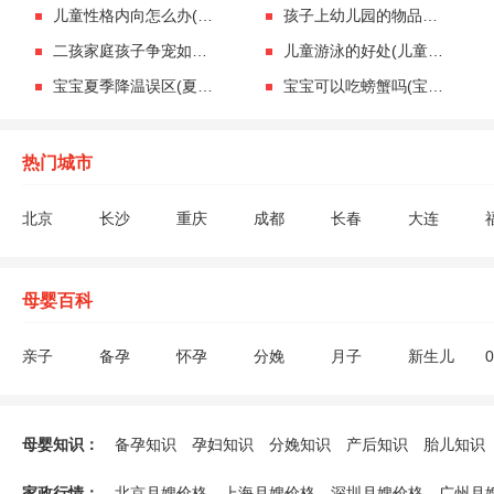
儿童性格内向怎么办(小孩性格比较内向怎么办)
孩子上幼儿园的物品准备(幼儿园上学准备物品)
二孩家庭孩子争宠如何处理(二孩家庭争宠怎么解决)
儿童游泳的好处(儿童游泳的好处有哪些)
宝宝夏季降温误区(夏季宝宝降温误区父母要知道)
宝宝可以吃螃蟹吗(宝宝能不能吃螃蟹呢)
热门城市
北京
长沙
重庆
成都
长春
大连
深圳
沈阳
苏州
上海
太原
天津
枣庄
扬州
母婴百科
亲子
备孕
怀孕
分娩
月子
新生儿
助孕饮食
不孕不育
验孕检查
遗传优生
生男生女
备孕生活
孕期生活
胎教
胎儿发育
怀孕须知
终止妊娠
孕妇饮食禁
母婴知识：
备孕知识
孕妇知识
分娩知识
产后知识
胎儿知识
产后疾病
月子禁忌
催乳回奶
避孕方法
新生儿喂养
新生儿护
哺乳知识
婴儿疾病
婴儿早教
奶粉辅食
能力培养
游戏玩具
幼儿喂养
家政行情：
北京月嫂价格
上海月嫂价格
深圳月嫂价格
广州月