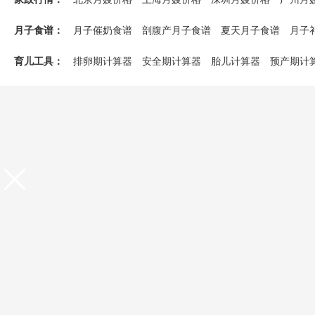
发育儿童疾病
儿童教育
重庆月嫂价格
无锡月嫂价格
佛山月嫂价格
合肥月
月子食谱：
月子催奶食谱
剖腹产月子食谱
夏天月子食谱
月子
福州月嫂价格
济南月嫂价格
南昌月嫂价格
苏州月
育儿工具：
排卵期计算器
安全期计算器
胎儿计算器
预产期计
孕期体重增长标准表